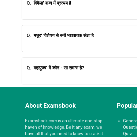
Q.
'विषैला' शब्द में प्रत्यय है
Q.
'मधुर' विशेषण से बनी भाववाचक संज्ञा है
Q.
'महापुरुष' में कौन - सा समास है?
About Examsbook
Popular
Examsbook.com is an ultimate one-stop
Genera
haven of knowledge. Be it any exam, we
Questi
have all that you need to know to crack it.
Quiz