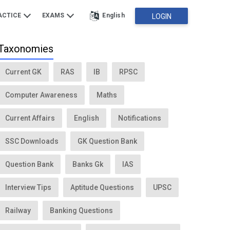
ACTICE
EXAMS
English
LOGIN
Taxonomies
Current GK
RAS
IB
RPSC
Computer Awareness
Maths
Current Affairs
English
Notifications
SSC Downloads
GK Question Bank
Question Bank
Banks Gk
IAS
Interview Tips
Aptitude Questions
UPSC
Railway
Banking Questions