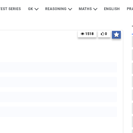
TEST SERIES
GK
REASONING
MATHS
ENGLISH
PR
1518
0