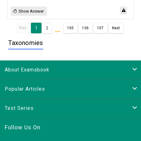
Show Answer
…
1
Prev
2
105
106
107
Next
Taxonomies
About Examsbook
Popular Articles
Test Series
Follow Us On